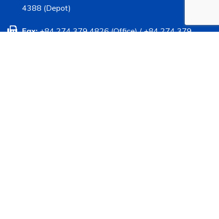
4388 (Depot)
Fax:
+84 274 379 4826 (Office) / +84 274 379
4452 (Depot)
Mobile:
+84 933 792 089 (Office) / +84 985 052
702 (Hotline Depot)
Website:
www.tvkcontainer.com
Email:
info@tvkcontainer.com
tuan.vna@tvkcontainer.com